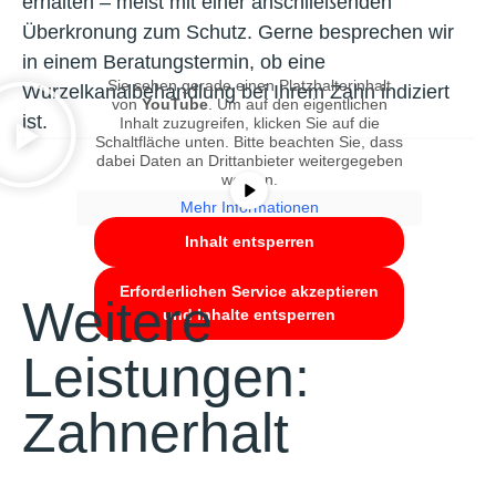
erhalten – meist mit einer anschließenden
Überkronung zum Schutz. Gerne besprechen wir
in einem Beratungstermin, ob eine
Sie sehen gerade einen Platzhalterinhalt
Wurzelkanalbehandlung bei Ihrem Zahn indiziert
von
YouTube
. Um auf den eigentlichen
ist.
Inhalt zuzugreifen, klicken Sie auf die
Schaltfläche unten. Bitte beachten Sie, dass
dabei Daten an Drittanbieter weitergegeben
werden.
Mehr Informationen
Inhalt entsperren
Erforderlichen Service akzeptieren
Weitere
und Inhalte entsperren
Leistungen:
Zahnerhalt