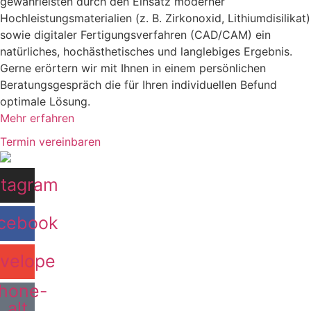
gewährleisten durch den Einsatz moderner
Hochleistungsmaterialien (z. B. Zirkonoxid, Lithiumdisilikat)
sowie digitaler Fertigungsverfahren (CAD/CAM) ein
natürliches, hochästhetisches und langlebiges Ergebnis.
Gerne erörtern wir mit Ihnen in einem persönlichen
Beratungsgespräch die für Ihren individuellen Befund
optimale Lösung.
Mehr erfahren
Termin vereinbaren
stagram
cebook
velope
hone-
alt